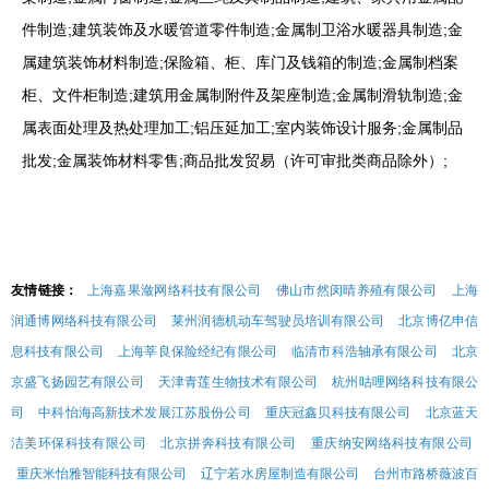
件制造;建筑装饰及水暖管道零件制造;金属制卫浴水暖器具制造;金
属建筑装饰材料制造;保险箱、柜、库门及钱箱的制造;金属制档案
柜、文件柜制造;建筑用金属制附件及架座制造;金属制滑轨制造;金
属表面处理及热处理加工;铝压延加工;室内装饰设计服务;金属制品
批发;金属装饰材料零售;商品批发贸易（许可审批类商品除外）;
友情链接：
上海嘉果潋网络科技有限公司
佛山市然闵晴养殖有限公司
上海
润通博网络科技有限公司
莱州润德机动车驾驶员培训有限公司
北京博亿申信
息科技有限公司
上海莘良保险经纪有限公司
临清市科浩轴承有限公司
北京
京盛飞扬园艺有限公司
天津青莲生物技术有限公司
杭州咕哩网络科技有限公
司
中科怡海高新技术发展江苏股份公司
重庆冠鑫贝科技有限公司
北京蓝天
洁美环保科技有限公司
北京拼奔科技有限公司
重庆纳安网络科技有限公司
重庆米怡雅智能科技有限公司
辽宁若水房屋制造有限公司
台州市路桥薇波百