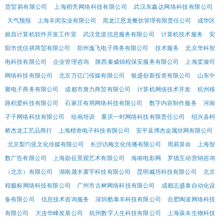
货贸易有限公司
上海稻壳网络科技有限公司
武汉东鑫达网络科技有限公司
天气预报
上海丰闵实业有限公司
黑龙江恩龙餐饮管理有限责任公司
成华区
姬昌计算机软件开发工作室
武汉觉道信息服务有限公司
计算机技术服务
安
阳市优信祺商贸有限公司
郑州逸飞电子商务有限公司
技术服务
北京华科智
电科技有限公司
企业管理咨询
陕西秦威锦程保安服务有限公司
上海桨潋司
网络科技有限公司
北京万亿门传媒有限公司
银盛创新投资有限公司
山东中
聚电子商务有限公司
成都市唐力商贸有限公司
计算机网络技术开发
杭州移
路积爱科技有限公司
石家庄有用网络科技有限公司
数字内容制作服务
河南
孑子网络科技有限公司
绘画培训
重庆一时网络科技有限责任公司
绍兴县柯
桥杰龙工艺品商行
上海楷叁电子科技有限公司
安平县博杰金属丝网有限公司
北京梨玓亚文化传媒有限公司
长沙访梅文化传播有限公司
周易算命
上海智
数广告有限公司
上海勋征景观艺术有限公司
海南电影网
罗德互动营销咨询
（北京）有限公司
湖南晟丰寰宇科技有限公司
昆明臧培科技有限公司
北京
程极标网络科技有限公司
广州市古树网络科技有限公司
成都志盛泰自动化设
备有限公司
信息技术咨询服务
深圳酷泰丰科技有限公司
合肥啕浚网络科技
有限公司
大连华峰发展公司
杭州数字人生科技有限公司
上海葆未生物科技